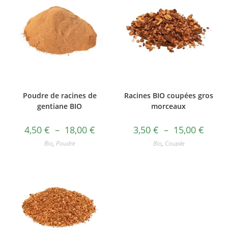
Poudre de racines de
Racines BIO coupées gros
gentiane BIO
morceaux
4,50
€
–
18,00
€
3,50
€
–
15,00
€
Bio
,
Poudre
Bio
,
Coupée