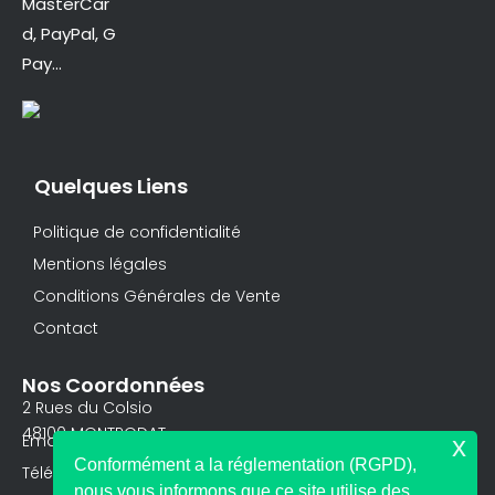
MasterCar
d, PayPal, G
Pay…
Quelques Liens
Politique de confidentialité
Mentions légales
Conditions Générales de Vente
Contact
Nos Coordonnées
2 Rues du Colsio
48100 MONTRODAT
Email: contact@racine-gentiane.com
x
Conformément a la réglementation (RGPD),
Téléphone: 0686171746
nous vous informons que ce site utilise des