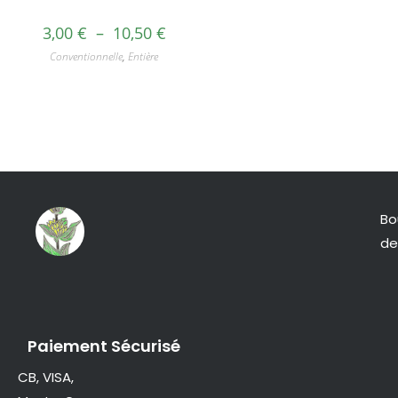
3,00
€
–
10,50
€
Conventionnelle
,
Entière
Bo
de
Paiement Sécurisé
CB, VISA,